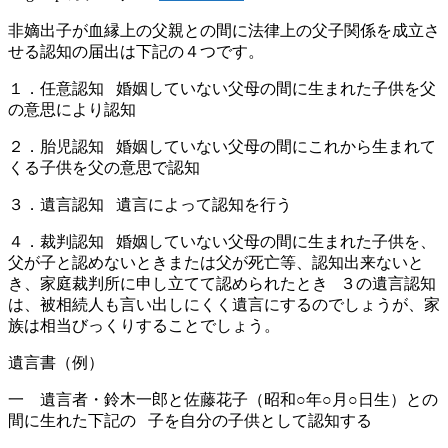
非嫡出子が血縁上の父親との間に法律上の父子関係を成立さ
せる認知の届出は下記の４つです。
１．任意認知 婚姻していない父母の間に生まれた子供を父
の意思により認知
２．胎児認知 婚姻していない父母の間にこれから生まれて
くる子供を父の意思で認知
３．遺言認知 遺言によって認知を行う
４．裁判認知 婚姻していない父母の間に生まれた子供を、
父が子と認めないときまたは父が死亡等、認知出来ないと
き、家庭裁判所に申し立てて認められたとき ３の遺言認知
は、被相続人も言い出しにくく遺言にするのでしょうが、家
族は相当びっくりすることでしょう。
遺言書（例）
一 遺言者・鈴木一郎と佐藤花子（昭和○年○月○日生）との
間に生れた下記の 子を自分の子供として認知する