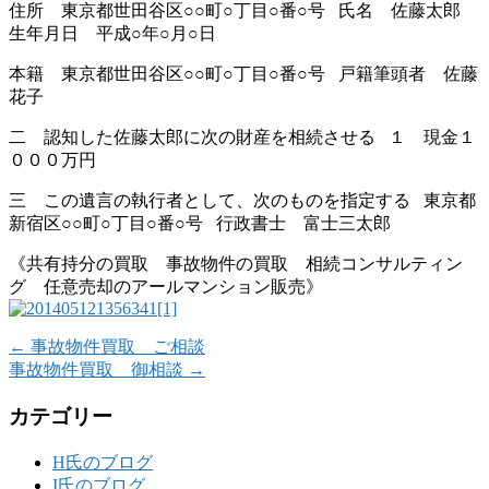
住所 東京都世田谷区○○町○丁目○番○号 氏名 佐藤太郎
生年月日 平成○年○月○日
本籍 東京都世田谷区○○町○丁目○番○号 戸籍筆頭者 佐藤
花子
二 認知した佐藤太郎に次の財産を相続させる １ 現金１
０００万円
三 この遺言の執行者として、次のものを指定する 東京都
新宿区○○町○丁目○番○号 行政書士 富士三太郎
《共有持分の買取 事故物件の買取 相続コンサルティン
グ 任意売却のアールマンション販売》
←
事故物件買取 ご相談
事故物件買取 御相談
→
カテゴリー
H氏のブログ
I氏のブログ