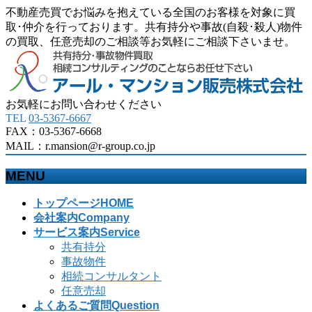
不動産売買でお悩みを抱えている全国のお客様を対象に買
取･仲介を行っております。共有持分や事故(自殺･殺人)物件
の買取、任意売却のご相談等お気軽にご相談下さいませ。
お気軽にお問い合わせください
TEL
03-5367-6667
FAX：03-5367-6668
MAIL：r.mansion@r-group.co.jp
MENU
メ
トップページ
HOME
ニ
会社案内
Company
ュ
サービス案内
Service
ー
共有持分
を
事故物件
飛
相続コンサルタント
ば
任意売却
す
よくあるご質問
Question