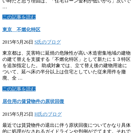
い時だと思う理由は、「住宅ローン金利が低いから」次いで
…
この記事を読む
東京 不燃化特区
2015年5月26日
S氏のブログ
東京都は、災害時に延焼の危険性が高い木造密集地域の建物
の建て替えを支援する「不燃化特区」として新たに１３特区
を追加指定した。 助成対象では、立て替え後の建物用途に
ついて、延べ床の半分以上は住宅としていた従来用件を撤
廃、全 …
この記事を読む
居住用の賃貸物件の原状回復
2015年5月25日
H氏のブログ
最近では賃貸物件の退出に伴う原状回復についてかなり具体
的に処理がなされるガイドラインや判例がでてます。それで