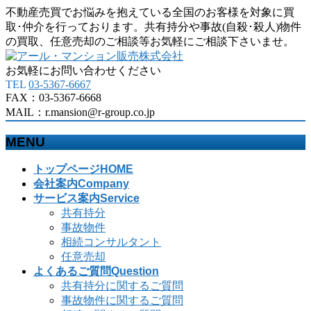
不動産売買でお悩みを抱えている全国のお客様を対象に買
取･仲介を行っております。共有持分や事故(自殺･殺人)物件
の買取、任意売却のご相談等お気軽にご相談下さいませ。
お気軽にお問い合わせください
TEL
03-5367-6667
FAX：03-5367-6668
MAIL：r.mansion@r-group.co.jp
MENU
メ
トップページ
HOME
ニ
会社案内
Company
ュ
サービス案内
Service
ー
共有持分
を
事故物件
飛
相続コンサルタント
ば
任意売却
す
よくあるご質問
Question
共有持分に関するご質問
事故物件に関するご質問